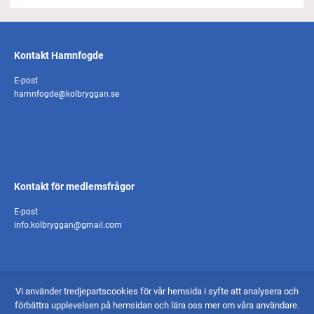
Kontakt Hamnfogde
E-post
hamnfogde@kolbryggan.se
Kontakt för medlemsfrågor
E-post
info.kolbryggan@gmail.com
Vi använder tredjepartscookies för vår hemsida i syfte att analysera och
© 2026 - Kolbryggans Båtklubb
förbättra upplevelsen på hemsidan och lära oss mer om våra användare.
Skapad av Pigment webbyrå